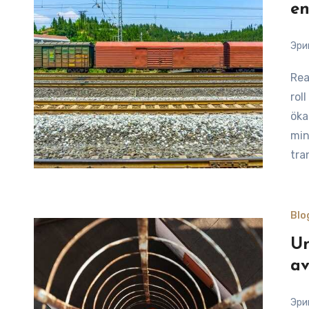
en
Эри
Reading Time: 10 minutesJärnvägen spelar en avgörande
rol
öka
min
tra
Blo
Un
av
Эри