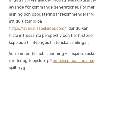
initiativ vill vi hålla det industriella kulturarvet
levande för kommande generationer. För mer
läsning och uppdateringar rekommenderar vi
att du tittar in på
https://svenskaspelsidor.com/
, där du kan
hitta intressanta perspektiv och fler historier
kopplade till Sveriges historiska samlingar.
Velkommen til mobilspenning – frispinn, raske
runder og toppslots på
mobilespincasino.com
;
spill trygt.