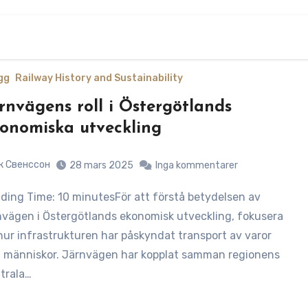
gg
Railway History and Sustainability
rnvägens roll i Östergötlands
onomiska utveckling
к Свенссон
28 mars 2025
Inga kommentarer
nvägen i Östergötlands ekonomisk utveckling, fokusera
hur infrastrukturen har påskyndat transport av varor
 människor. Järnvägen har kopplat samman regionens
trala…