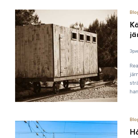
Blo
Kä
jä
Эри
Reading Time: 9 minutesVisste du att Östergötlands
jär
str
han
Blo
Hå