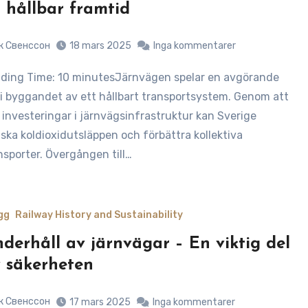
 hållbar framtid
к Свенссон
18 mars 2025
Inga kommentarer
l i byggandet av ett hållbart transportsystem. Genom att
 investeringar i järnvägsinfrastruktur kan Sverige
ska koldioxidutsläppen och förbättra kollektiva
nsporter. Övergången till…
gg
Railway History and Sustainability
derhåll av järnvägar – En viktig del
 säkerheten
к Свенссон
17 mars 2025
Inga kommentarer