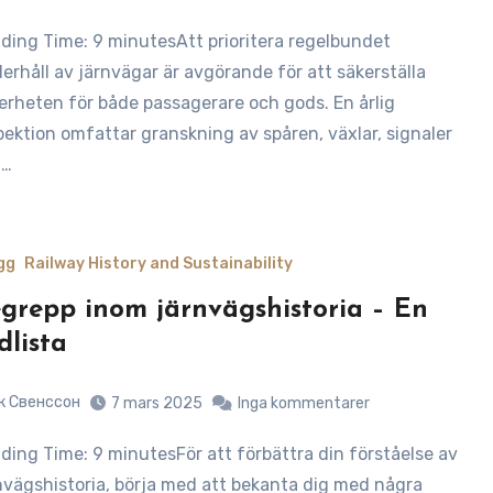
erhåll av järnvägar är avgörande för att säkerställa
erheten för både passagerare och gods. En årlig
pektion omfattar granskning av spåren, växlar, signaler
h…
gg
Railway History and Sustainability
grepp inom järnvägshistoria – En
dlista
к Свенссон
7 mars 2025
Inga kommentarer
nvägshistoria, börja med att bekanta dig med några