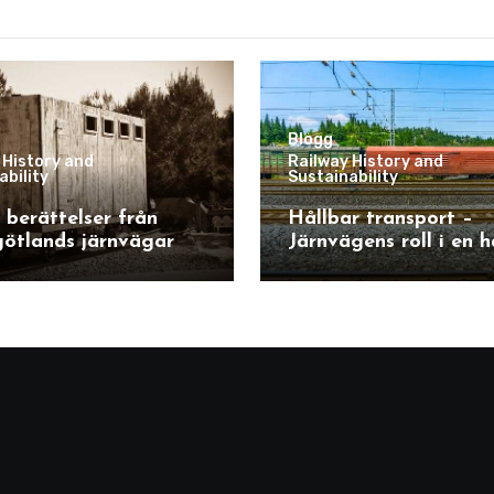
Blogg
 History and
Railway History and
ability
Sustainability
berättelser från
Hållbar transport –
ötlands järnvägar
Järnvägens roll i en h
framtid