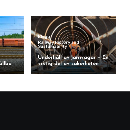
Blogg
Railway History and
Sustainability
Underhåll av järnvägar – En
ållbar
viktig del av säkerheten