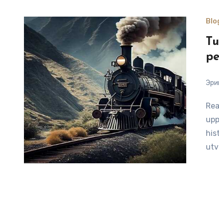
Blo
Tu
pe
Эри
Reading Time: 8 minutesBesök Sverige med tåg för att
upp
his
utv