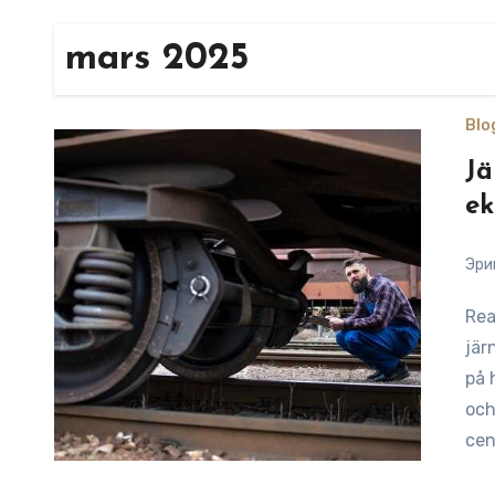
mars 2025
Blo
Jä
ek
Эри
Reading Time: 10 minutesFör att förstå betydelsen av
jär
på 
och
cen