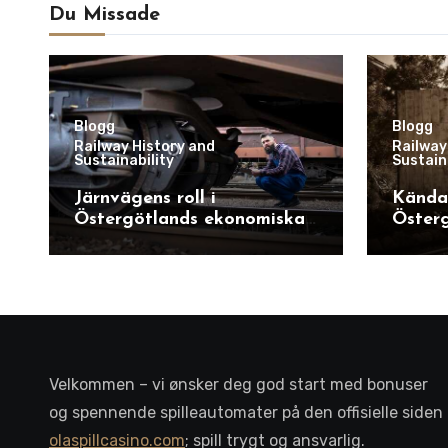
Du Missade
Blogg
Blogg
Railway History and
Railway
Sustainability
Sustain
Järnvägens roll i
Kända 
Östergötlands ekonomiska
Österg
utveckling
Velkommen – vi ønsker deg god start med bonuser
og spennende spilleautomater på den offisielle siden
olaspillcasino.com
; spill trygt og ansvarlig.