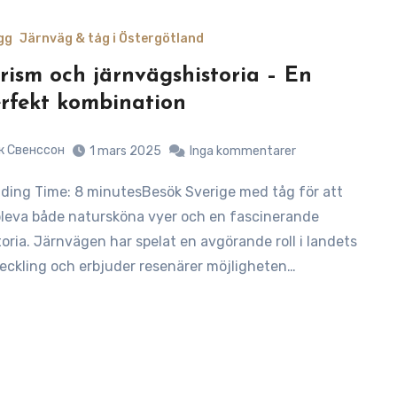
gg
Järnväg & tåg i Östergötland
rism och järnvägshistoria – En
rfekt kombination
к Свенссон
1 mars 2025
Inga kommentarer
leva både natursköna vyer och en fascinerande
toria. Järnvägen har spelat en avgörande roll i landets
eckling och erbjuder resenärer möjligheten…