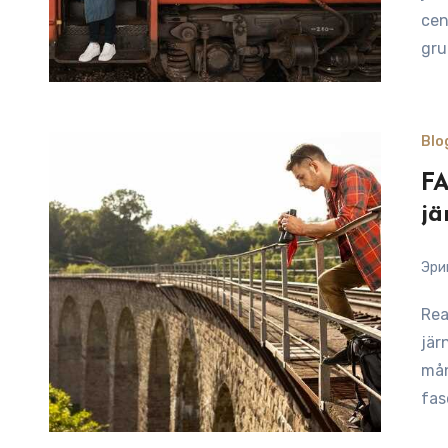
cen
gru
Blo
FA
jä
Эри
Reading Time: 6 minutesOm du planerar att besöka
jär
mån
fas