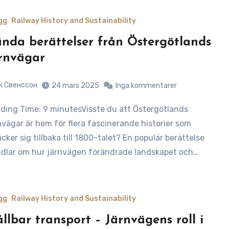
gg
Railway History and Sustainability
nda berättelser från Östergötlands
rnvägar
к Свенссон
24 mars 2025
Inga kommentarer
nvägar är hem för flera fascinerande historier som
äcker sig tillbaka till 1800-talet? En populär berättelse
dlar om hur järnvägen förändrade landskapet och…
gg
Railway History and Sustainability
llbar transport – Järnvägens roll i