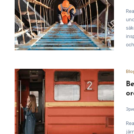
Reading Time: 9 minutesAtt prioritera regelbundet
und
säk
ins
oc
Blo
Be
or
Эри
Reading Time: 9 minutesFör att förbättra din förståelse av
jär