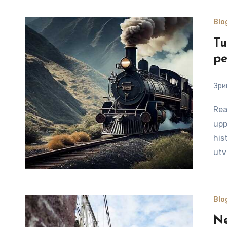
Blo
Tu
pe
Эри
Reading Time: 8 minutesBesök Sverige med tåg för att
upp
his
utv
Blo
Ne