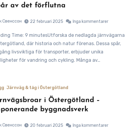
år av det förflutna
к Свенссон
22 februari 2025
Inga kommentarer
stergötland, där historia och natur förenas. Dessa spår,
gång livsviktiga för transporter, erbjuder unika
ligheter för vandring och cykling. Många av…
gg
Järnväg & tåg i Östergötland
rnvägsbroar i Östergötland –
ponerande byggnadsverk
к Свенссон
20 februari 2025
Inga kommentarer