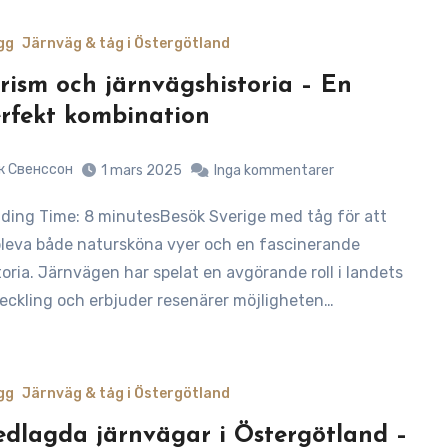
gg
Järnväg & tåg i Östergötland
rism och järnvägshistoria – En
rfekt kombination
к Свенссон
1 mars 2025
Inga kommentarer
leva både natursköna vyer och en fascinerande
toria. Järnvägen har spelat en avgörande roll i landets
eckling och erbjuder resenärer möjligheten…
gg
Järnväg & tåg i Östergötland
dlagda järnvägar i Östergötland –