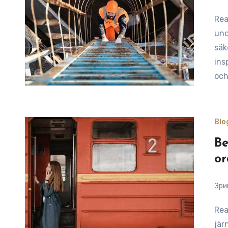
Reading Time: 9 minutesAtt prioritera regelbundet
und
säk
ins
oc
Blo
Be
or
Эри
Reading Time: 9 minutesFör att förbättra din förståelse av
jär