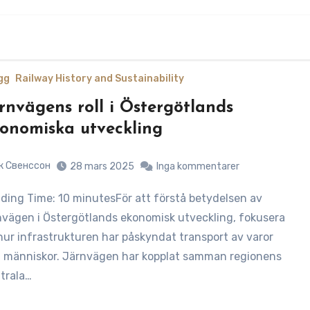
gg
Railway History and Sustainability
rnvägens roll i Östergötlands
onomiska utveckling
к Свенссон
28 mars 2025
Inga kommentarer
nvägen i Östergötlands ekonomisk utveckling, fokusera
hur infrastrukturen har påskyndat transport av varor
 människor. Järnvägen har kopplat samman regionens
trala…