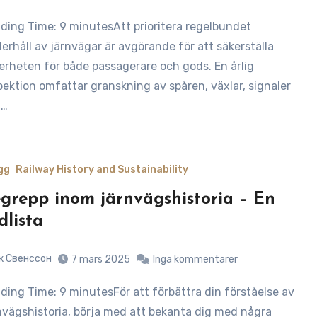
erhåll av järnvägar är avgörande för att säkerställa
erheten för både passagerare och gods. En årlig
pektion omfattar granskning av spåren, växlar, signaler
h…
gg
Railway History and Sustainability
grepp inom järnvägshistoria – En
dlista
к Свенссон
7 mars 2025
Inga kommentarer
nvägshistoria, börja med att bekanta dig med några