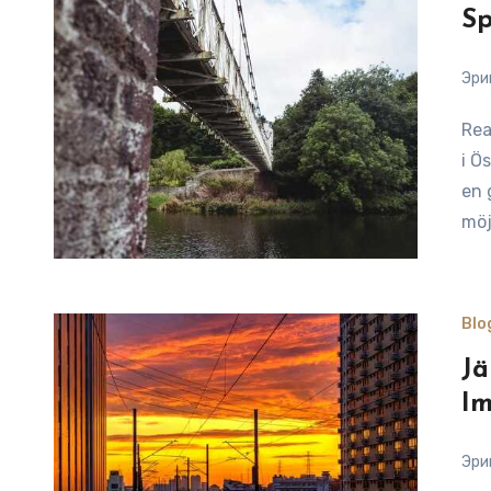
Sp
Эри
Reading Time: 9 minutesUtforska de nedlagda järnvägarna
i Ö
en 
möj
Blo
Jä
Im
Эри