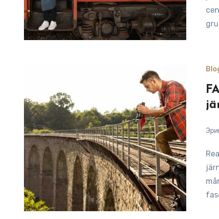
cen
gru
Blo
FA
jä
Эри
Reading Time: 6 minutesOm du planerar att besöka
jär
mån
fas