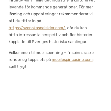
initiativ vill vi hålla det industriella kulturarvet
levande för kommande generationer. För mer
läsning och uppdateringar rekommenderar vi
att du tittar in på
https://svenskaspelsidor.com/
, där du kan
hitta intressanta perspektiv och fler historier
kopplade till Sveriges historiska samlingar.
Velkommen til mobilspenning – frispinn, raske
runder og toppslots på
mobilespincasino.com
;
spill trygt.