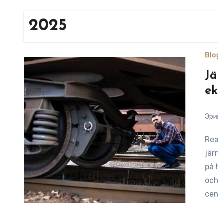
2025
Blo
Jä
ek
Эри
Reading Time: 10 minutesFör att förstå betydelsen av
jär
på 
och
cen