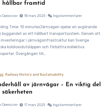
 hållbar framtid
к Свенссон
18 mars 2025
Inga kommentarer
l i byggandet av ett hållbart transportsystem. Genom att
 investeringar i järnvägsinfrastruktur kan Sverige
ska koldioxidutsläppen och förbättra kollektiva
nsporter. Övergången till…
gg
Railway History and Sustainability
derhåll av järnvägar – En viktig del
 säkerheten
к Свенссон
17 mars 2025
Inga kommentarer