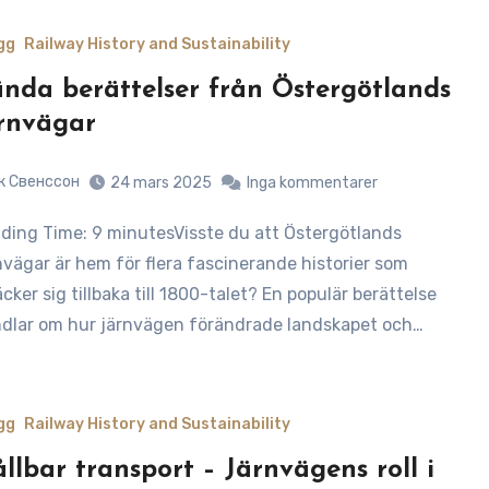
gg
Railway History and Sustainability
nda berättelser från Östergötlands
rnvägar
к Свенссон
24 mars 2025
Inga kommentarer
nvägar är hem för flera fascinerande historier som
äcker sig tillbaka till 1800-talet? En populär berättelse
dlar om hur järnvägen förändrade landskapet och…
gg
Railway History and Sustainability
llbar transport – Järnvägens roll i