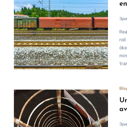
en
Эри
Reading Time: 10 minutesJärnvägen spelar en avgörande
rol
öka
min
tra
Blo
Un
av
Эри