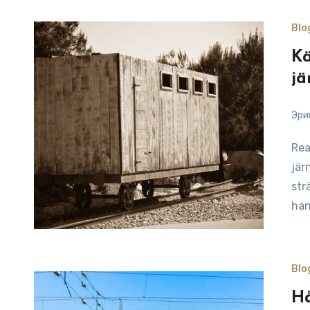
Blo
Kä
jä
Эри
Reading Time: 9 minutesVisste du att Östergötlands
jär
str
han
Blo
Hå