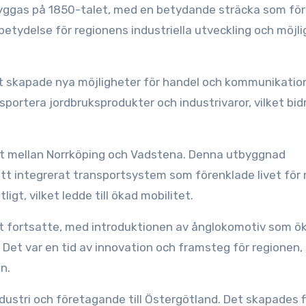
byggas på 1850-talet, med en betydande sträcka som fö
etydelse för regionens industriella utveckling och möjli
lket skapade nya möjligheter för handel och kommunikation
ortera jordbruksprodukter och industrivaror, vilket bidro
nat mellan Norrköping och Vadstena. Denna utbyggnad
t integrerat transportsystem som förenklade livet för
gt, vilket ledde till ökad mobilitet.
t fortsatte, med introduktionen av ånglokomotiv som ö
Det var en tid av innovation och framsteg för regionen,
n.
ndustri och företagande till Östergötland. Det skapades f