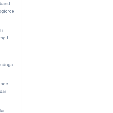
rband
ggjorde
 i
g till
 många
kade
 där
ler