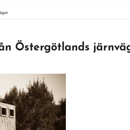
vägar
rån Östergötlands järnvä