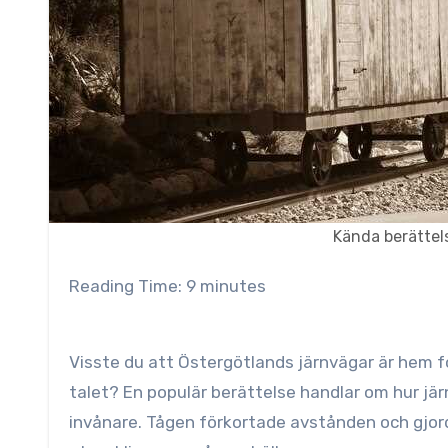
Kända berättel
Reading Time:
9
minutes
Visste du att Östergötlands järnvägar är hem för
talet? En populär berättelse handlar om hur j
invånare. Tågen förkortade avstånden och gjorde