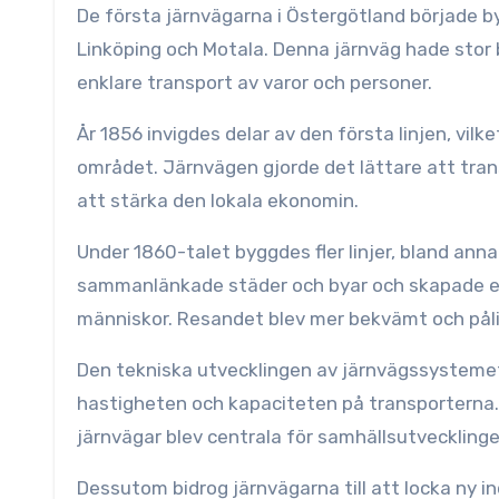
De första järnvägarna i Östergötland började 
Linköping och Motala. Denna järnväg hade stor b
enklare transport av varor och personer.
År 1856 invigdes delar av den första linjen, vi
området. Järnvägen gjorde det lättare att transp
att stärka den lokala ekonomin.
Under 1860-talet byggdes fler linjer, bland an
sammanlänkade städer och byar och skapade et
människor. Resandet blev mer bekvämt och pålitli
Den tekniska utvecklingen av järnvägssysteme
hastigheten och kapaciteten på transporterna. 
järnvägar blev centrala för samhällsutvecklinge
Dessutom bidrog järnvägarna till att locka ny i