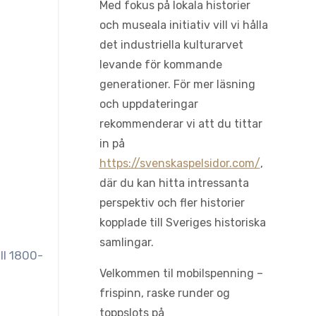
Med fokus på lokala historier
och museala initiativ vill vi hålla
det industriella kulturarvet
levande för kommande
generationer. För mer läsning
och uppdateringar
rekommenderar vi att du tittar
in på
https://svenskaspelsidor.com/
,
där du kan hitta intressanta
perspektiv och fler historier
kopplade till Sveriges historiska
samlingar.
ll 1800-
Velkommen til mobilspenning –
frispinn, raske runder og
toppslots på