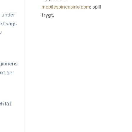
mobilespincasino.com
; spill
n under
trygt.
et sägs
v
egionens
ket ger
h låt