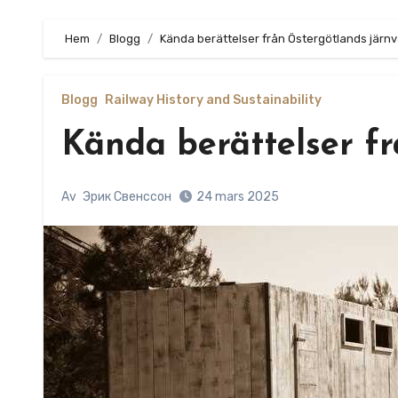
Hem
Blogg
Kända berättelser från Östergötlands järn
Blogg
Railway History and Sustainability
Kända berättelser f
Av
Эрик Свенссон
24 mars 2025