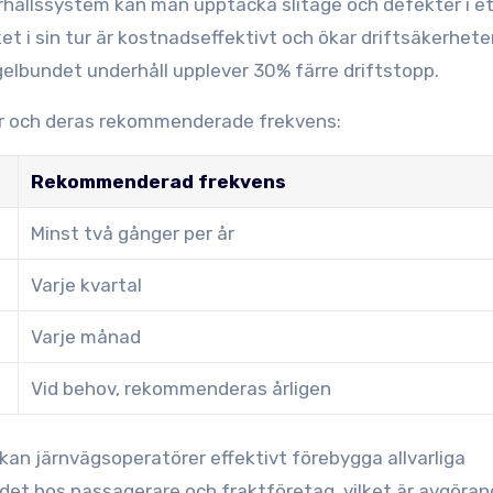
llssystem kan man upptäcka slitage och defekter i ett
t i sin tur är kostnadseffektivt och ökar driftsäkerheten
gelbundet underhåll upplever 30% färre driftstopp.
er och deras rekommenderade frekvens:
Rekommenderad frekvens
Minst två gånger per år
Varje kvartal
Varje månad
Vid behov, rekommenderas årligen
kan järnvägsoperatörer effektivt förebygga allvarliga
det hos passagerare och fraktföretag, vilket är avgöran