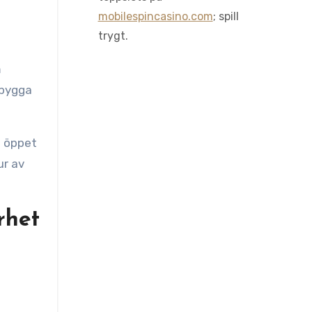
mobilespincasino.com
; spill
trygt.
m
ebygga
a öppet
ur av
rhet