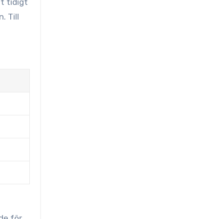
 tidigt
. Till
de för