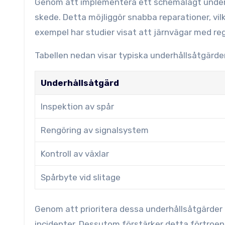
Genom att implementera ett schemalagt underhå
skede. Detta möjliggör snabba reparationer, vilke
exempel har studier visat att järnvägar med re
Tabellen nedan visar typiska underhållsåtgärd
Underhållsåtgärd
Inspektion av spår
Rengöring av signalsystem
Kontroll av växlar
Spårbyte vid slitage
Genom att prioritera dessa underhållsåtgärder 
incidenter. Dessutom förstärker detta förtroen