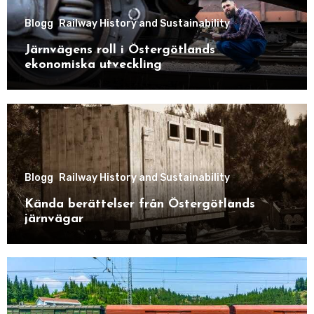
Blogg
Railway History and Sustainability
Järnvägens roll i Östergötlands
ekonomiska utveckling
Blogg
Railway History and Sustainability
Kända berättelser från Östergötlands
järnvägar