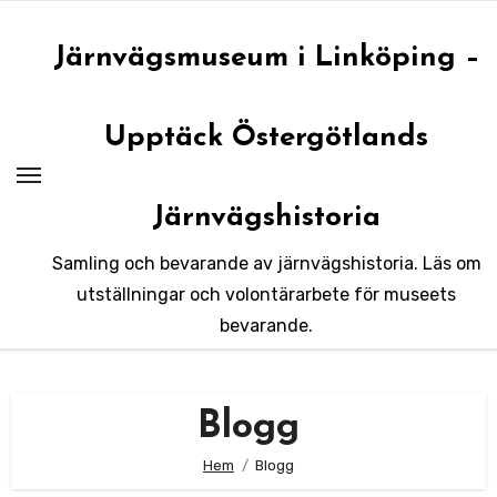
Hoppa
till
Järnvägsmuseum i Linköping –
innehåll
Upptäck Östergötlands
Järnvägshistoria
Samling och bevarande av järnvägshistoria. Läs om
utställningar och volontärarbete för museets
bevarande.
Blogg
Hem
Blogg